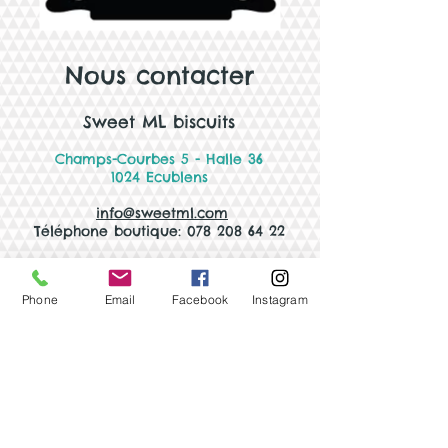
Nous contacter
Sweet ML biscuits
Champs-Courbes 5 - Halle 36
1024 Ecublens
info@sweetml.com
Téléphone boutique: 078 208 64 22
Horaires Boutiqu
e (non-stop)
Du lundi au vendredi
9h00 - 14h00
Phone
Email
Facebook
Instagram
Pause estivale du 13 juillet au 7 août 2026
Faire une demande
de biscuits
personnalisés