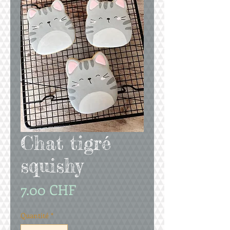
Chat tigré
squishy
Prix
7.00 CHF
Quantité
*