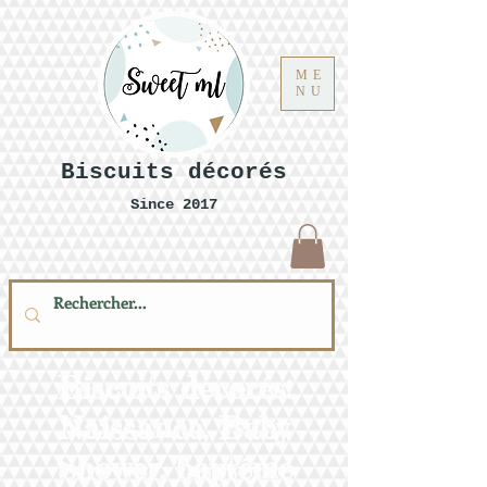
ME
NU
Biscuits décorés
Since 2017
Biscuits décorés:
Naissance, Baby
Shower, baptême