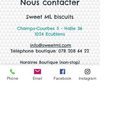
Nous contacter
Sweet ML biscuits
Champs-Courbes 5 - Halle 36
1024 Ecublens
info@sweetml.com
Téléphone boutique: 078 208 64 22
Horaires Boutiqu
e (non-stop)
Du lundi au vendredi
9h00 - 14h00
Pause estivale du 13 juillet au 7 août 2026
Phone
Email
Facebook
Instagram
Faire une demande
de biscuits
personnalisés
Formulaire
Nous avons aussi un large choix