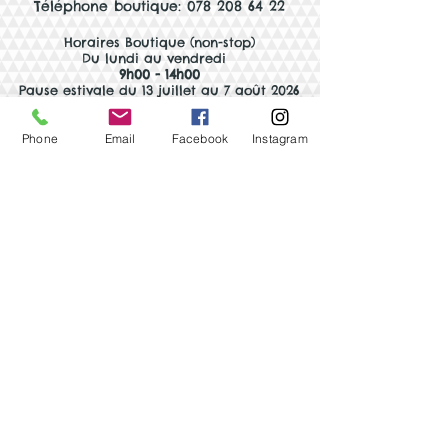
Téléphone boutique: 078 208 64 22
Horaires Boutiqu
e (non-stop)
Du lundi au vendredi
9h00 - 14h00
Pause estivale du 13 juillet au 7 août 2026
Phone
Email
Facebook
Instagram
Faire une demande
de biscuits
personnalisés
Formulaire
Nous avons aussi un large choix
de biscuits en stock!
Vers l'e-shop