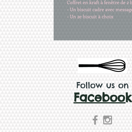
Coffret en kraft à fenêtre de 2 
- Un biscuit cadre avec messag
- Un 2e biscuit à choix
Follow us on
Facebook