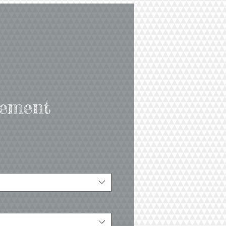
iement
rix