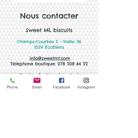
Nous contacter
Sweet ML biscuits
Champs-Courbes 5 - Halle 36
1024 Ecublens
info@sweetml.com
Téléphone boutique: 078 208 64 22
Horaires Boutiqu
e (non-stop)
Du lundi au vendredi
9h00 - 14h00
Phone
Email
Facebook
Instagram
Pause estivale du 13 juillet au 7 août 2026
Faire une demande
de biscuits
personnalisés
Formulaire