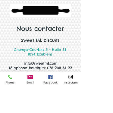
Nous contacter
Sweet ML biscuits
Champs-Courbes 5 - Halle 36
1024 Ecublens
info@sweetml.com
Téléphone boutique: 078 208 64 22
Horaires Boutiqu
e (non-stop)
Du lundi au vendredi
Phone
Email
Facebook
Instagram
9h00 - 14h00
Pause estivale du 13 juillet au 7 août 2026
Faire une demande
de biscuits