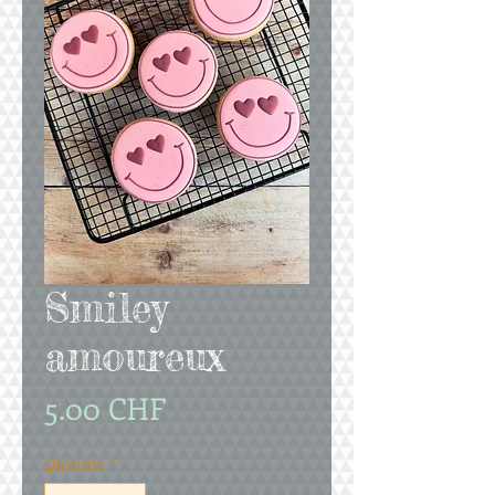
Smiley
amoureux
Prix
5.00 CHF
Quantité
*