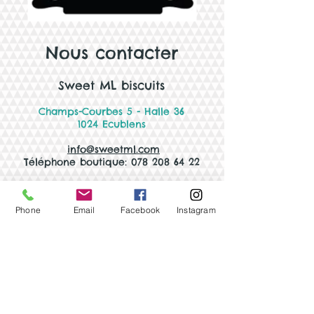
Nous contacter
Sweet ML biscuits
Champs-Courbes 5 - Halle 36
1024 Ecublens
info@sweetml.com
Téléphone boutique: 078 208 64 22
Horaires Boutiqu
e (non-stop)
Du lundi au vendredi
9h00 - 14h00
Phone
Email
Facebook
Instagram
Pause estivale du 13 juillet au 7 août 2026
Faire une demande
de biscuits
personnalisés